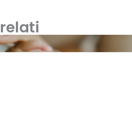
relati
le 2026: novità, importi aggiornati, ISEE, m