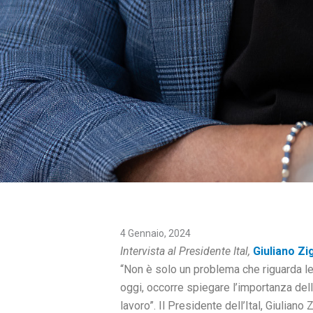
4 Gennaio, 2024
Intervista al Presidente Ital,
Giuliano Zi
“Non è solo un problema che riguarda le 
oggi, occorre spiegare l’importanza dell
lavoro”. Il Presidente dell’Ital, Giuliano