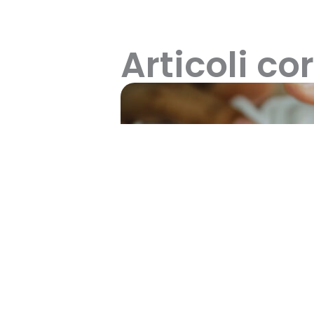
Articoli cor
Assegno Unico e Universa
domanda