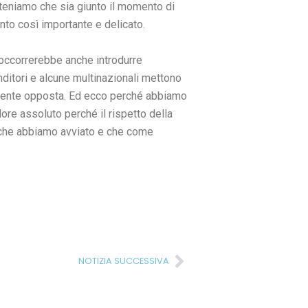
iteniamo che sia giunto il momento di
nto così importante e delicato.
a occorrerebbe anche introdurre
nditori e alcune multinazionali mettono
ttamente opposta. Ed ecco perché abbiamo
alore assoluto perché il rispetto della
ne che abbiamo avviato e che come
Successivo
NOTIZIA SUCCESSIVA