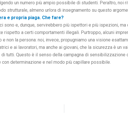
endo un numero più ampio possibile di studenti. Peraltro, noi r
 modo strutturale, almeno un’ora di insegnamento su questo argome
era e propria piaga. Che fare?
ci sono e, dunque, servirebbero più ispettori e più ispezioni, m
 rispetto a certi comportamenti illegali. Purtroppo, alcuni impre
fitto e non la persona: noi, invece, propugniamo una visione esa
atrici e ai lavoratori, ma anche ai giovani, che la sicurezza è un v
 e di tutti. Questo è il senso della campagna di sensibilizzazio
 con determinazione e nel modo più capillare possibile.