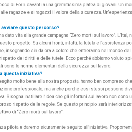
Bosco di Forlì, davanti a una gremitissima platea di giovani. Un m
alle ragazze e ai ragazzi il valore della sicurezza. Un’esperienza d
di avviare questo percorso?
a dato vita alla grande campagna “Zero morti sul lavoro”. L’Ital, ne
questo progetto. Su alcuni fronti, infatti, la tutela e l’assistenza
e, insegnando sin da ora a coloro che entreranno nel mondo del 
ispetto dei diritti e delle tutele. Ecco perché abbiamo voluto spi
li sono le norme elementari della sicurezza sul lavoro.
a questa iniziativa?
 reagito molto bene alla nostra proposta, hanno ben compreso ch
azione professionale, ma anche perché essi stessi possono dive
 Bisogna instillare l’idea che gli infortuni sul lavoro non sono un
goroso rispetto delle regole. Se questo principio sarà interiorizz
ttivo di “Zero morti sul lavoro”.
za pilota e daremo sicuramente seguito all’iniziativa. Proporremo 