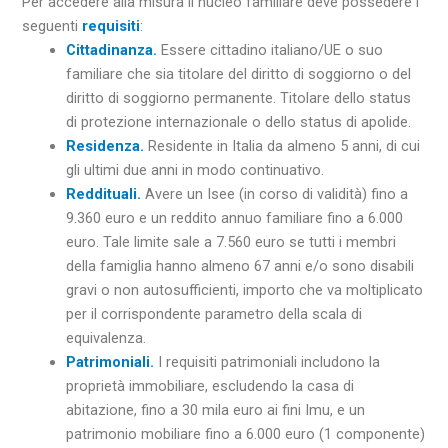
Per accedere alla misura il nucleo familiare deve possedere i
seguenti
r
equisiti
:
Cittadinanza.
Essere cittadino italiano/UE o suo
familiare che sia titolare del diritto di soggiorno o del
diritto di soggiorno permanente. Titolare dello status
di protezione internazionale o dello status di apolide.
Residenza.
Residente in Italia da almeno 5 anni, di cui
gli ultimi due anni in modo continuativo.
Reddituali.
Avere un Isee (in corso di validità) fino a
9.360 euro e un reddito annuo familiare fino a 6.000
euro. Tale limite sale a 7.560 euro se tutti i membri
della famiglia hanno almeno 67 anni e/o sono disabili
gravi o non autosufficienti, importo che va moltiplicato
per il corrispondente parametro della scala di
equivalenza.
Patrimoniali.
I requisiti patrimoniali includono la
proprietà immobiliare, escludendo la casa di
abitazione, fino a 30 mila euro ai fini Imu, e un
patrimonio mobiliare fino a 6.000 euro (1 componente)