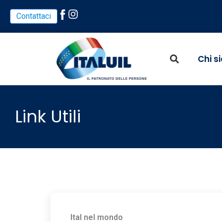
Vai
Contattaci
al
contenuto
Chi s
Link Utili
Ital nel mondo