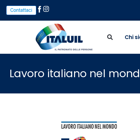
Vai
Contattaci
al
contenuto
Chi s
Lavoro italiano nel mon