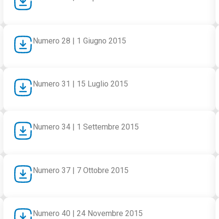
Numero 28 | 1 Giugno 2015
Numero 31 | 15 Luglio 2015
Numero 34 | 1 Settembre 2015
Numero 37 | 7 Ottobre 2015
Numero 40 | 24 Novembre 2015