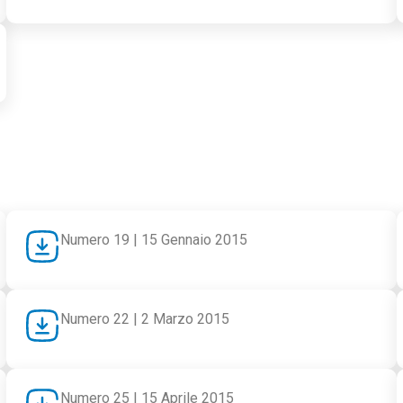
Numero 19 | 15 Gennaio 2015
Numero 22 | 2 Marzo 2015
Numero 25 | 15 Aprile 2015