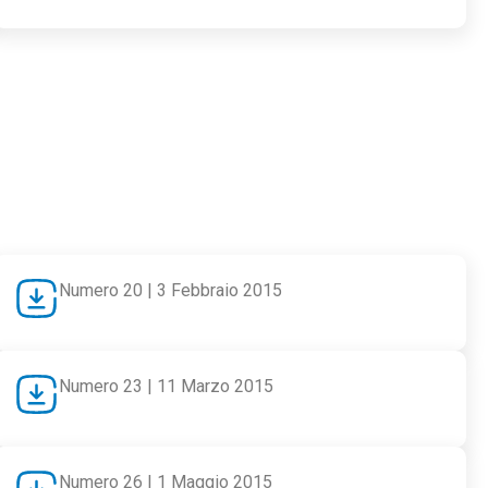
Numero 20 | 3 Febbraio 2015
Numero 23 | 11 Marzo 2015
Numero 26 | 1 Maggio 2015