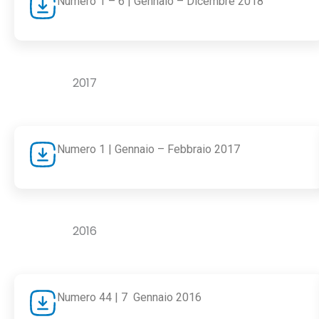
Numero 1 – 6 | Gennaio – Dicembre 2018
2017
Numero 1 | Gennaio – Febbraio 2017
2016
Numero 44 | 7 Gennaio 2016