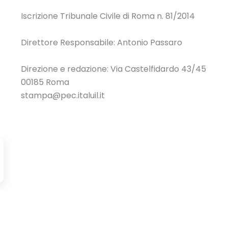
Iscrizione Tribunale Civile di Roma n. 81/2014
Direttore Responsabile: Antonio Passaro
Direzione e redazione: Via Castelfidardo 43/45
00185 Roma
stampa@pec.italuil.it