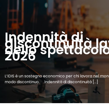
Indennità di
discontinuità la
dello spettacol
2026
L’IDIS è un sostegno economico per chi lavora nel mon
modo discontinuo. Indennità di discontinuità […]