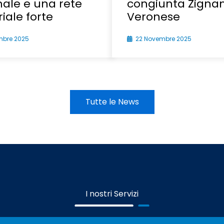
ale e una rete
congiunta Zignan
riale forte
Veronese
mbre 2025
22 Novembre 2025
Tutte le News
I nostri
Servizi