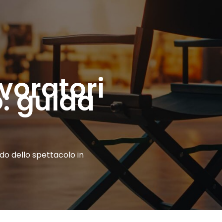
voratori
o: guida
do dello spettacolo in