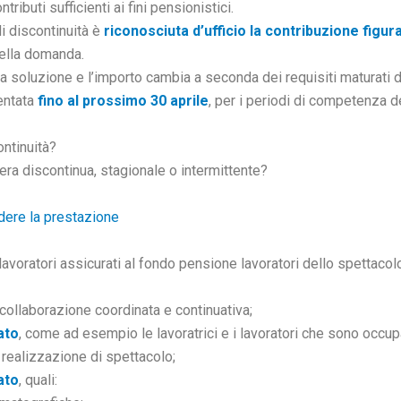
ributi sufficienti ai fini pensionistici.
di discontinuità è
riconosciuta d’ufficio la contribuzione figur
ella domanda.
 soluzione e l’importo cambia a seconda dei requisiti maturati dal
entata
fino al prossimo 30 aprile
, per i periodi di competenza d
ontinuità?
era discontinua, stagionale o intermittente?
edere la prestazione
i lavoratori assicurati al fondo pensione lavoratori dello spettacol
 collaborazione coordinata e continuativa;
ato
, come ad esempio le lavoratrici e i lavoratori che sono occupa
realizzazione di spettacolo;
ato
, quali: