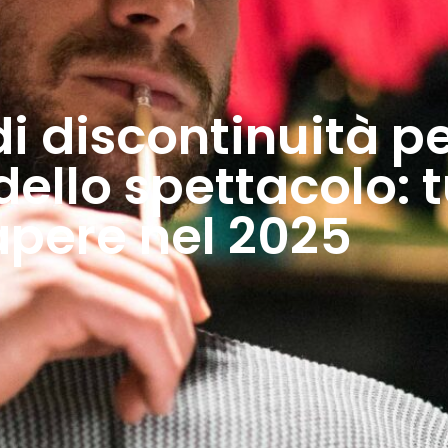
i discontinuità pe
dello spettacolo: 
apere nel 2025