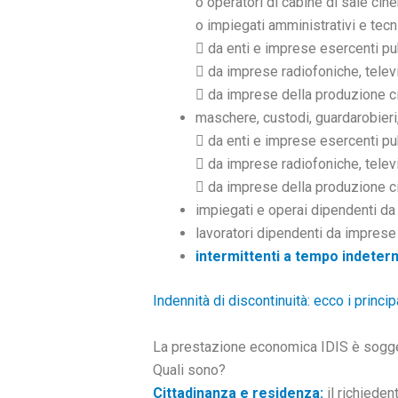
o operatori di cabine di sale cin
o impiegati amministrativi e tecn
 da enti e imprese esercenti pub
 da imprese radiofoniche, televi
 da imprese della produzione c
maschere, custodi, guardarobieri, 
 da enti e imprese esercenti pub
 da imprese radiofoniche, televi
 da imprese della produzione c
impiegati e operai dipendenti da 
lavoratori dipendenti da imprese 
intermittenti a tempo indeter
Indennità di discontinuità: ecco i princi
La prestazione economica IDIS è sogget
Quali sono?
Cittadinanza e residenza:
il richieden