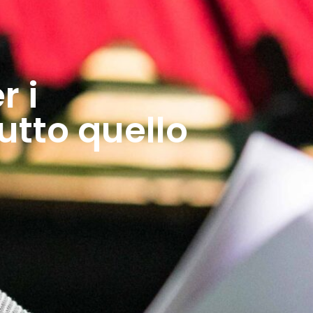
r i
tutto quello