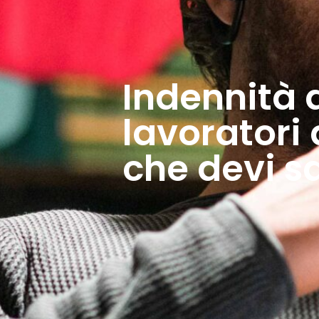
Indennità d
lavoratori 
che devi s