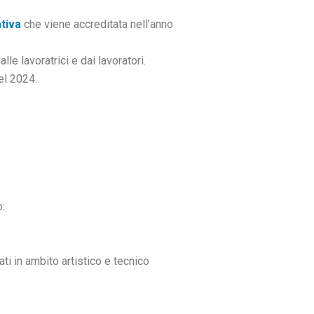
ativa
che viene accreditata nell’anno
le lavoratrici e dai lavoratori.
el 2024.
o:
ti in ambito artistico e tecnico