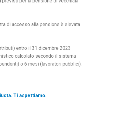
i previsti per la pensione di vecchiaia
estra di accesso alla pensione è elevata
ntributi) entro il 31 dicembre 2023
onistico calcolato secondo il sistema
ipendenti) o 6 mesi (lavoratori pubblici).
giusta. Ti aspettiamo.
Successivo