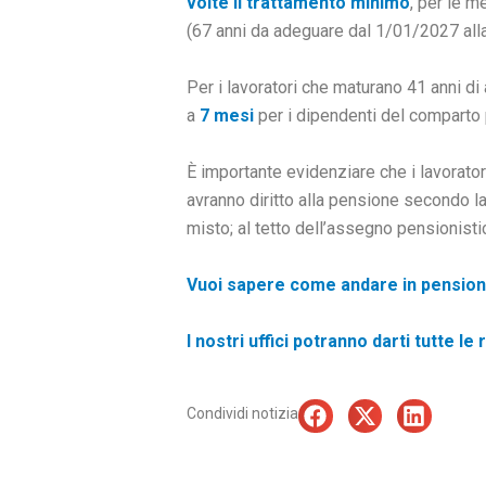
volte il trattamento minimo
, per le m
(67 anni da adeguare dal 1/01/2027 alla
Per i lavoratori che maturano 41 anni di 
a
7 mesi
per i dipendenti del comparto 
È importante evidenziare che i lavoratori
avranno diritto alla pensione secondo l
misto; al tetto dell’assegno pensionistico
Vuoi sapere come andare in pension
I nostri uffici potranno darti tutte l
Condividi notizia
Precedente