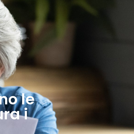
no le
ra i