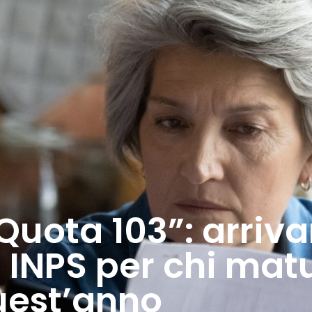
Quota 103”: arriva
 INPS per chi matu
quest’anno