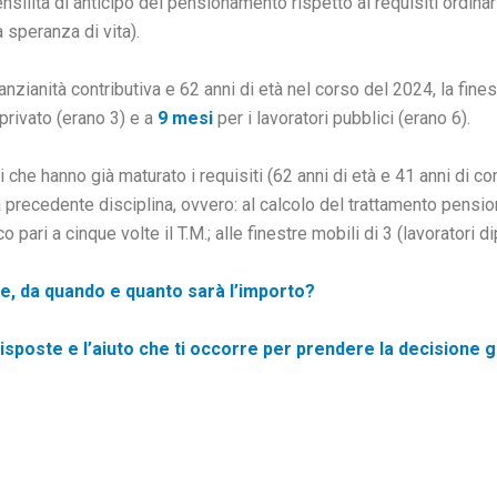
ensilità di anticipo del pensionamento rispetto ai requisiti ordinar
 speranza di vita).
anzianità contributiva e 62 anni di età nel corso del 2024, la fin
privato (erano 3) e a
9 mesi
per i lavoratori pubblici (erano 6).
 che hanno già maturato i requisiti (62 anni di età e 41 anni di co
a precedente disciplina, ovvero: al calcolo del trattamento pensi
 pari a cinque volte il T.M.; alle finestre mobili di 3 (lavoratori d
e, da quando e quanto sarà l’importo?
e risposte e l’aiuto che ti occorre per prendere la decisione 