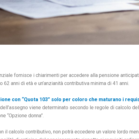
nziale fornisce i chiarimenti per accedere alla pensione anticipata
62 anni di età e un’anzianità contributiva minima di 41 anni.
ensione con “Quota 103” solo per coloro che maturano i requis
o dell’assegno viene determinato secondo le regole di calcolo de
ione “Opzione donna”.
 con il calcolo contributivo, non potrà eccedere un valore lordo 