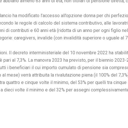
 abbiano almeno 63 anni di età, non titolari di pensione diretta, ch
cio ha modificato l’accesso all’opzione donna per chi perfeziona i
econdo le regole di calcolo del sistema contributivo, alle lavorat
di contributi e 60 anni età (ridotta di un anno per ogni figlio ne
orie: caregivers, invalide (con invalidità superiore o uguale al 74
i. Il decreto interministeriale del 10 novembre 2022 ha stabilito
3 è pari al 7,3%. La manovra 2023 ha previsto, per il biennio 202
utti i beneficiari il cui importo cumulato di pensione sia compreso 
l mese) verrà attribuita la rivalutazione piena (il 100% del 7,3%).
a quattro e cinque volte il minimo, del 53% per quelli tra cinque 
o a dieci volte il minimo e del 32% per assegni complessivamente