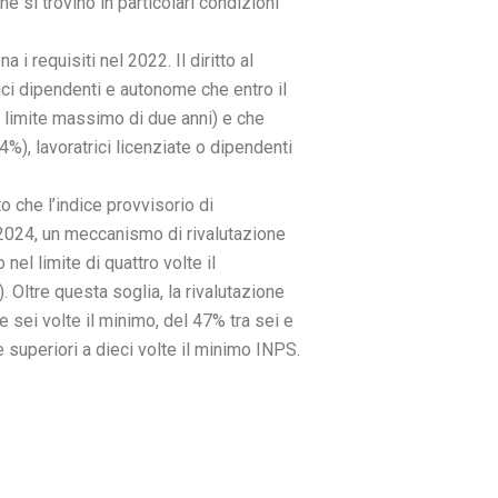
e si trovino in particolari condizioni
 requisiti nel 2022. Il diritto al
rici dipendenti e autonome che entro il
l limite massimo di due anni) e che
%), lavoratrici licenziate o dipendenti
 che l’indice provvisorio di
3-2024, un meccanismo di rivalutazione
nel limite di quattro volte il
 Oltre questa soglia, la rivalutazione
e sei volte il minimo, del 47% tra sei e
 superiori a dieci volte il minimo INPS.
Successivo