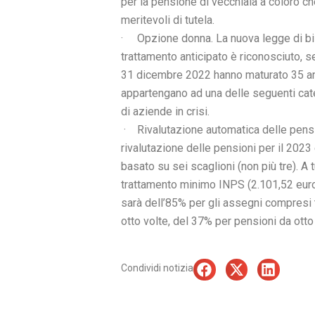
per la pensione di vecchiaia a coloro che
meritevoli di tutela.
· Opzione donna. La nuova legge di bilan
trattamento anticipato è riconosciuto, s
31 dicembre 2022 hanno maturato 35 anni 
appartengano ad una delle seguenti categ
di aziende in crisi.
· Rivalutazione automatica delle pension
rivalutazione delle pensioni per il 202
basato su sei scaglioni (non più tre). A t
trattamento minimo INPS (2.101,52 euro a
sarà dell’85% per gli assegni compresi tr
otto volte, del 37% per pensioni da ott
Condividi notizia
Precedente