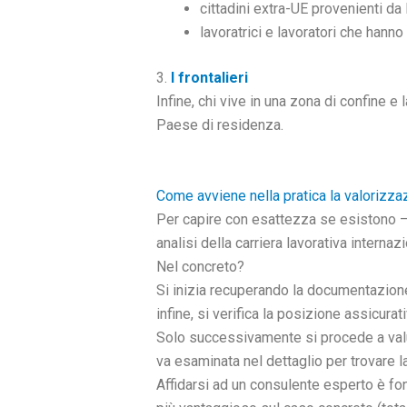
cittadini extra-UE provenienti da P
lavoratrici e lavoratori che hanno 
3.
I frontalieri
Infine, chi vive in una zona di confine e 
Paese di residenza.
Come avviene nella pratica la valorizzaz
Per capire con esattezza se esistono – e
analisi della carriera lavorativa internaz
Nel concreto?
Si inizia recuperando la documentazione la
infine, si verifica la posizione assicura
Solo successivamente si procede a valuta
va esaminata nel dettaglio per trovare l
Affidarsi ad un consulente esperto è fo