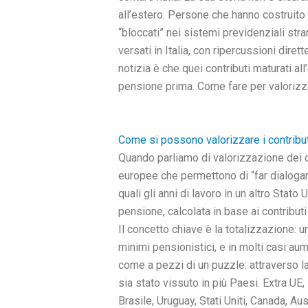
all’estero. Persone che hanno costruito l
“bloccati” nei sistemi previdenziali str
versati in Italia, con ripercussioni dire
notizia è che quei contributi maturati a
pensione prima. Come fare per valorizza
Come si possono valorizzare i contributi
Quando parliamo di valorizzazione dei co
europee che permettono di “far dialogare
quali gli anni di lavoro in un altro Stat
pensione, calcolata in base ai contributi
Il concetto chiave è la totalizzazione: 
minimi pensionistici, e in molti casi a
come a pezzi di un puzzle: attraverso la
sia stato vissuto in più Paesi. Extra UE, 
Brasile, Uruguay, Stati Uniti, Canada, A