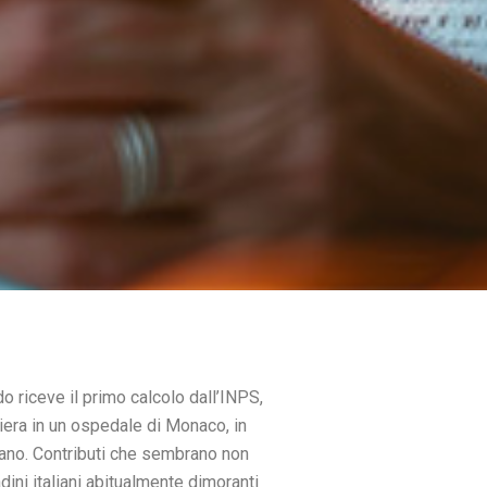
o riceve il primo calcolo dall’INPS,
iera in un ospedale di Monaco, in
aliano. Contributi che sembrano non
dini italiani abitualmente dimoranti