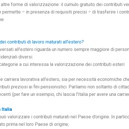
 altre forme di valorizzazione: il cumulo gratuito dei contributi ver
e permette – in presenza di requisiti precisi – di trasferire i cont
ne.
ei contributi di lavoro maturati all’estero?
ti versati all’estero riguarda un numero sempre maggiore di perso
idenziali diversi.
 categorie a cui interessa la valorizzazione dei contributi esteri:
a e carriera lavorativa all’estero, sia per necessità economiche ch
ibuti preziosi ai fini pensionistici. Parliamo non soltanto di cittadi
nti (per fare un esempio, chi lascia l’Italia per avere una carrie
 Italia
 può valorizzare i contributi maturati nel Paese d’origine. In partico
ato prima nel loro Paese di origine;