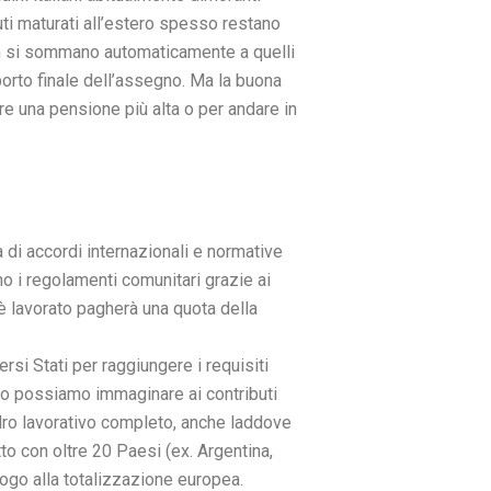
buti maturati all’estero spesso restano
 non si sommano automaticamente a quelli
mporto finale dell’assegno. Ma la buona
re una pensione più alta o per andare in
 di accordi internazionali e normative
no i regolamenti comunitari grazie ai
i è lavorato pagherà una quota della
si Stati per raggiungere i requisiti
lio possiamo immaginare ai contributi
adro lavorativo completo, anche laddove
itto con oltre 20 Paesi (ex. Argentina,
logo alla totalizzazione europea.