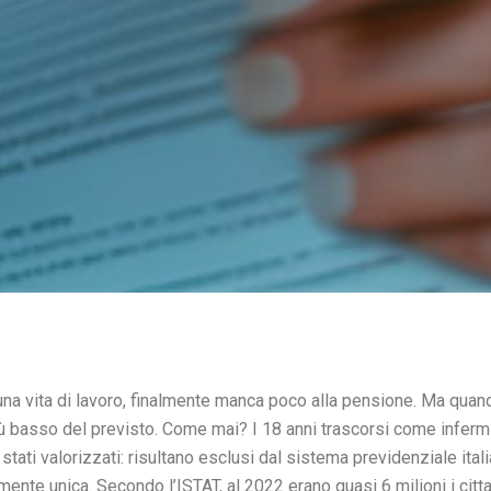
na vita di lavoro, finalmente manca poco alla pensione. Ma quand
iù basso del previsto. Come mai? I 18 anni trascorsi come inferm
 stati valorizzati: risultano esclusi dal sistema previdenziale it
mente unica. Secondo l’ISTAT, al 2022 erano quasi 6 milioni i citta