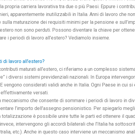
a propria carriera lavorativa tra due o più Paesi. Eppure i contri
anieri, apparentemente inutilizzabili in Italia. Anni di lavoro che
tte sulla maturazione dei requisiti minimi per la pensione e sull’i
ll’estero non sono perduti. Possono diventare la chiave per ottene
re i periodi di lavoro all’estero? Vediamolo insieme.
 di lavoro all’estero?
ntributi maturati all’estero, ci riferiamo a un complesso sistema
” i diversi sistemi previdenziali nazionali. In Europa intervengo
o UE vengono considerati validi anche in Italia. Ogni Paese in cui s
 effettivamente versati.
un meccanismo che consente di sommare i periodi di lavoro in diver
umentare l’importo dell’assegno pensionistico. Per spiegarlo meg
 totalizzazione è possibile unire tutte le parti ed ottenere il qu
invece, intervengono gli accordi bilaterali che l’Italia ha sottoscr
ustralia, etc.). Anche in questo caso interviene un meccanismo ana