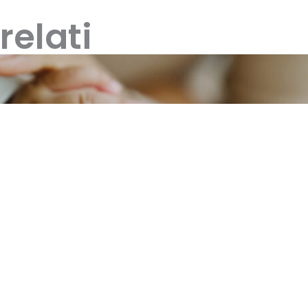
relati
le 2026: novità, importi aggiornati, ISEE, m