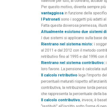
valevole per tutti, al contrario, accade
Per questo motivo, diventa sempre più 
vantaggiosa
in funzione della specific
I Patronati
sono i soggetti più adatti a
Fatta questa doverosa premessa, illu
Attualmente esistono due sistemi di 
I due sistemi si applicano sulla base de
Rientrano nel sistema misto:
i sogge
al 2011 e dal 2012 con il metodo contri
retributivo fino al 1995 e dal 1996 con i
Rientrano nel sistema contributivo:
loro favore. La pensione è calcolata sulla 
Il calcolo retributivo
lega l’importo del
percentuali maturati rispetto all’anziani
contributiva, la retribuzione lorda pensio
che rappresenta la percentuale della ba
Il calcolo contributivo
, invece, è basat
“restituiti” all’iscritto sotto forma di p