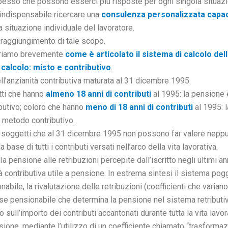
 spesso che possono esserci più risposte per ogni singola situaz
indispensabile ricercare una
consulenza personalizzata capace
a situazione individuale del lavoratore.
l raggiungimento di tale scopo.
striamo brevemente
come è articolato il sistema di calcolo de
calcolo: misto e contributivo
.
ll’anzianità contributiva maturata al 31 dicembre 1995.
tti che hanno
almeno 18 anni di contributi
al 1995: la pensione è
butivo; coloro che hanno
meno di 18 anni di contributi
al 1995: 
l metodo contributivo.
i soggetti che al 31 dicembre 1995 non possono far valere neppu
base di tutti i contributi versati nell’arco della vita lavorativa.
la pensione alle retribuzioni percepite dall’iscritto negli ultimi a
tà contributiva utile a pensione. In estrema sintesi il sistema poggi
nabile, la rivalutazione delle retribuzioni (coefficienti che varian
se pensionabile che determina la pensione nel sistema retributiv
o sull’importo dei contributi accantonati durante tutta la vita lavo
ensione, mediante l’utilizzo di un coefficiente chiamato “trasformaz