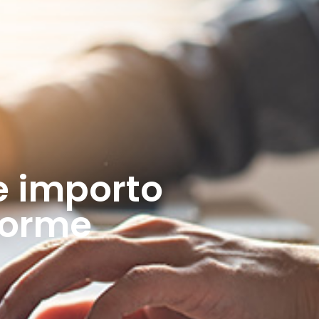
e importo
fforme