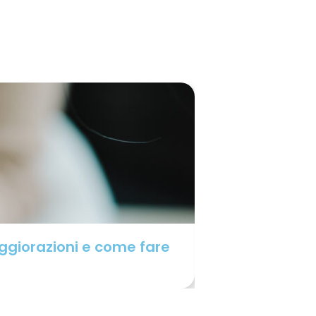
aggiorazioni e come fare
Indennità di di