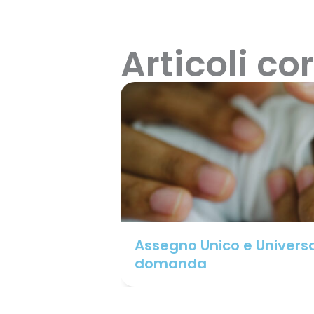
Articoli cor
Assegno Unico e Universa
domanda