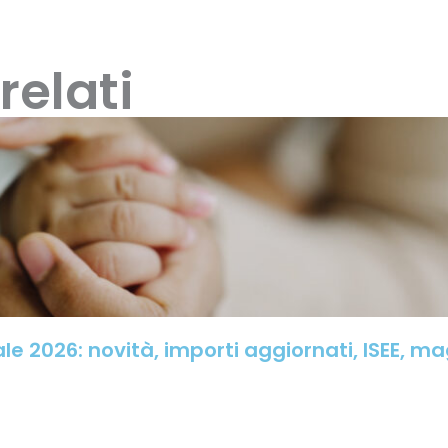
relati
le 2026: novità, importi aggiornati, ISEE, m