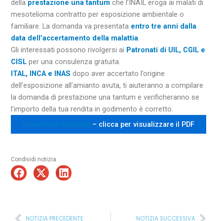
della
prestazione una tantum
che l’INAIL eroga ai malati di
mesotelioma contratto per esposizione ambientale o
familiare. La domanda va presentata
entro tre anni dalla
data dell’accertamento della malattia
.
Gli interessati possono rivolgersi ai
Patronati di UIL, CGIL e
CISL
per una consulenza gratuita.
ITAL, INCA e INAS
dopo aver accertato l’origine
dell’esposizione all’amianto avuta, ti aiuteranno a compilare
la domanda di prestazione una tantum e verificheranno se
l’importo della tua rendita in godimento è corretto.
Locandina iniziativa
– clicca per visualizzare il PDF
Condividi notizia
Precedente
Suc
NOTIZIA PRECEDENTE
NOTIZIA SUCCESSIVA