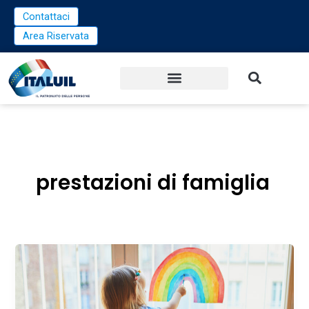
Vai
Contattaci
al
Area Riservata
contenuto
prestazioni di famiglia