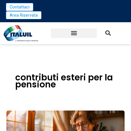
Vai
Contattaci
al
Area Riservata
contenuto
contributi esteri per la
pensione