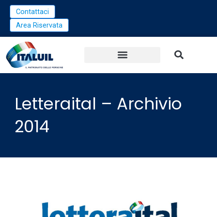
Vai
Contattaci
al
Area Riservata
contenuto
Letteraital – Archivio
2014