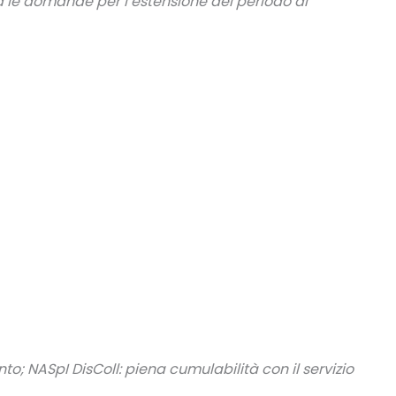
via le domande
per l’estensione del periodo di
nto
; NASpI DisColl: piena cumulabilità con il servizio