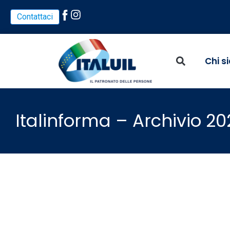
Vai
Contattaci
al
contenuto
Chi s
Italinforma – Archivio 20