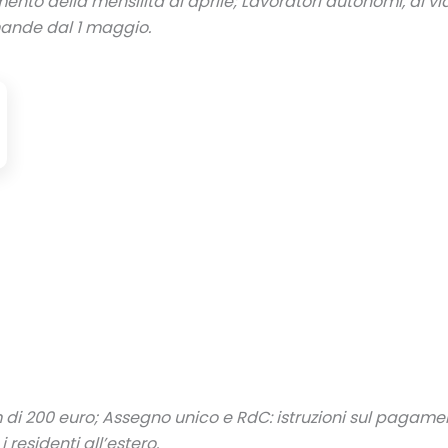
amento
della mensilità di aprile; Lavoratori autonomi, al 
nde dal 1 maggio.
m di 200 euro
; Assegno unico e RdC: istruzioni sul pagame
 residenti all’estero
.