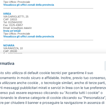
Tipo Ufficio: Provinciale
Visualizza gli uffici zonali della provincia
IVREA
VIA GARIGLIETTI, 25
CAP: 10015
Tel: 0125641032
Fax: 0125-43657
Email: ivrea@pec.italuil.it
Invia un'email
Tipo Ufficio: Provinciale
Visualizza gli uffici zonali della provincia
NOVARA
VIA RAVIZZA, 10
CAP: 28100
Tel: 0321629232
Fax: 0321-397083
Email: novara@pec.italuil.it
Invia un'email
ormativa
Tipo Ufficio: Provinciale
Visualizza gli uffici zonali della provincia
o sito utilizza di default cookie tecnici per garantirne il suo
TORINO
ionamento in modo sicuro e affidabile. Inoltre, previo tuo consenso
VIA BOLOGNA, 11
 utilizzare anche cookie , o tecnologie similari, anche di terze parti,
CAP: 10152
Tel: 0112417125
rti messaggi pubblicitari mirati e servizi in linea con le tue preferenze
Fax: 011-2417191
Email: torino@pec.italuil.it
enso può essere espresso cliccando su "Accetta tutti i cookie" o
Invia un'email
Tipo Ufficio: Provinciale
zionando le diverse categorie di cookie cliccando su "Personalizza"
Visualizza gli uffici zonali della provincia
re per chiudere il banner e proseguire la navigazione in assenza di