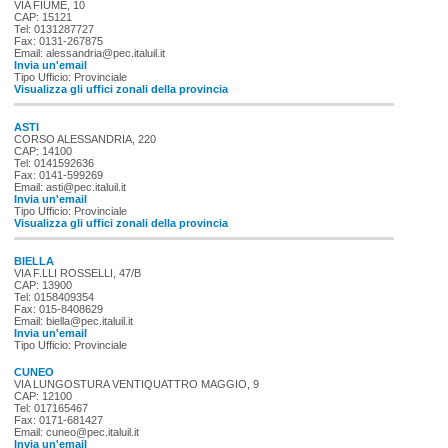
VIA FIUME, 10
CAP: 15121
Tel: 0131287727
Fax: 0131-267875
Email: alessandria@pec.italuil.it
Invia un'email
Tipo Ufficio: Provinciale
Visualizza gli uffici zonali della provincia
ASTI
CORSO ALESSANDRIA, 220
CAP: 14100
Tel: 0141592636
Fax: 0141-599269
Email: asti@pec.italuil.it
Invia un'email
Tipo Ufficio: Provinciale
Visualizza gli uffici zonali della provincia
BIELLA
VIA F.LLI ROSSELLI, 47/B
CAP: 13900
Tel: 0158409354
Fax: 015-8408629
Email: biella@pec.italuil.it
Invia un'email
Tipo Ufficio: Provinciale
CUNEO
VIA LUNGOSTURA VENTIQUATTRO MAGGIO, 9
CAP: 12100
Tel: 017165467
Fax: 0171-681427
Email: cuneo@pec.italuil.it
Invia un'email