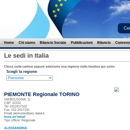
Cer
Home
Chi siamo
Bilancio Sociale
Pubblicazioni
Bilancio
Convenzi
Le sedi in Italia
Clicca sulla cartina oppure selezione una regione nella tendina qui sotto
Scegli la regione
PIEMONTE Regionale TORINO
VIA BOLOGNA, 11
CAP: 10152
Tel: 0112417102
Fax: 011-2417191
Email: piemonte@pec.italuil.it
Invia un'email
Tipo Ufficio: Regionale
ALESSANDRIA