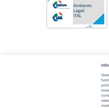
Inf
Quest
funz
potrà
invia
cons
sele
ment