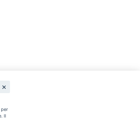
,
 per
. Il
,