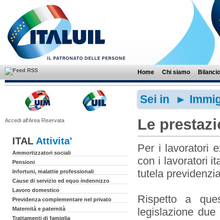
Home
Chi siamo
Bilanci
Sei in ►
Immig
Le prestazi
Accedi all'Area Riservata
ITAL
Attivita'
Per i lavoratori e
Ammortizzatori sociali
con i lavoratori i
Pensioni
tutela previdenzial
Infortuni, malattie professionali
Cause di servizio ed equo indennizzo
Lavoro domestico
Rispetto a ques
Previdenza complementare nel privato
Maternità e paternità
legislazione due 
Trattamenti di famiglia