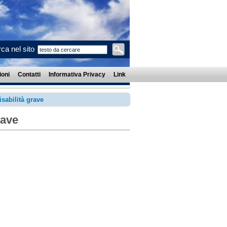
ca nel sito
oni
Contatti
Informativa Privacy
Link
sabilità grave
rave