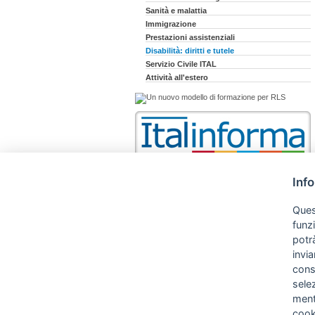
Sanità e malattia
Immigrazione
Prestazioni assistenziali
Disabilità: diritti e tutele
Servizio Civile ITAL
Attività all'estero
Inf
Quest
funz
potrà
invia
cons
sele
ment
cooki