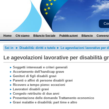
Cer
Home
Chi siamo
Bilancio Sociale
Pubblicazioni
Bilancio
Convenzi
Sei in ►
Disabilità: diritti e tutele
► Le agevolazioni lavorative per di
Le agevolazioni lavorative per disabilità g
Soggetti interessati e criteri generali
►
Accertamento dell'handicap grave
►
Genitori di figli disabili gravi
►
Parenti o affini di persone disabili gravi
►
Ricovero a tempo pieno: eccezioni
►
Lavoratori disabili gravi
►
Congedo retribuito di due anni
►
Presentazione delle domande Trattamento economico
►
Gravi malattie e disabilità: part time e altro
►