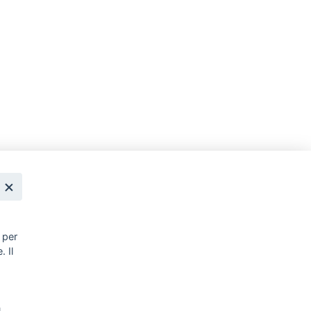
,
 per
. Il
,
u