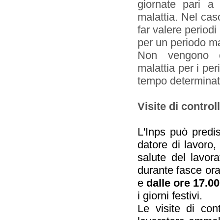
giornate pari a 
malattia. Nel cas
far valere periodi
per un periodo ma
Non vengono co
malattia per i per
tempo determinat
V
isite di control
L'Inps può predis
datore di lavoro, 
salute del lavor
durante fasce orar
e
dalle ore 17.00
i giorni festivi.
Le visite di con