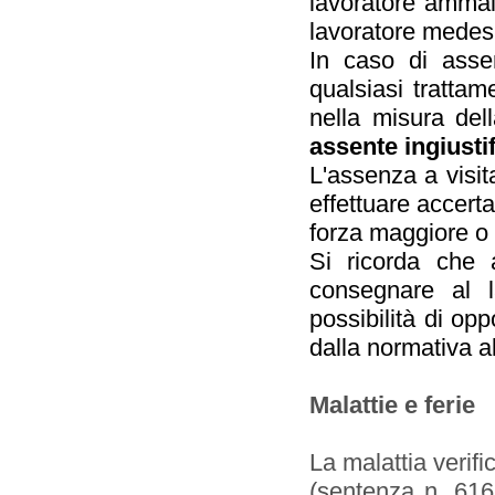
lavoratore ammalat
lavoratore medesi
In caso di assen
qualsiasi trattam
nella misura del
assente ingiustif
L'assenza a visita
effettuare accerta
forza maggiore o i
Si ricorda che a
consegnare al l
possibilità di op
dalla normativa a
Malattie e ferie
La malattia verifi
(sentenza n. 616/