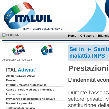
Home
Chi siamo
Bilanci
Sei in ►
Sanit
malattia INPS
Accedi all'Area Riservata
Prestazion
ITAL
Attivita'
Ammortizzatori sociali
L’indennità econ
Pensioni
Infortuni, malattie professionali
Cause di servizio ed equo indennizzo
Durante l'assenza
Lavoro domestico
settore privato, 
Previdenza complementare nel privato
Maternità e paternità
sostituzione della
Trattamenti di famiglia