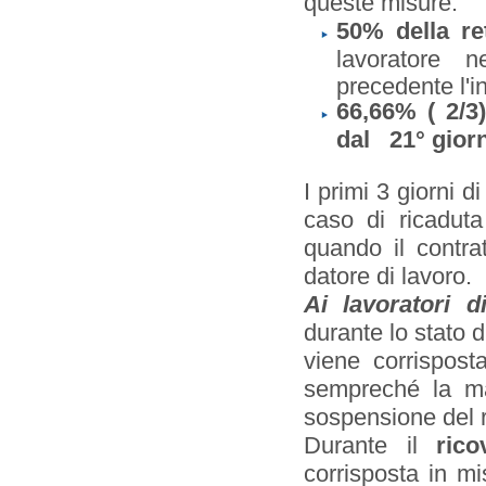
queste misure:
50% della re
lavoratore 
precedente l'in
66,66% ( 2/3)
dal 21° gior
I primi 3 giorni d
caso di ricaduta
quando il contra
datore di lavoro.
Ai lavoratori d
durante lo stato 
viene corrispost
sempreché la mal
sospensione del r
Durante il
ric
corrisposta in mi