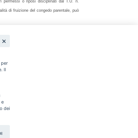
 permessi o riposi disciplinati dal T.U. n.
dalità di fruizione del congedo parentale, può
datore di lavoro secondo le modalità e i criteri
riore a 2 giorni di congedo orario e con un
aliero.
ribuzione figurativa fino al 12° anno di vita
dozione o affidamento, secondo determinati
,
 per
. Il
atti può chiedere, per una sola volta, in luogo
azione del rapporto di lavoro a tempo pieno in
,
al 50 per cento.
i del Patronato Ital UIl per informazioni,
u
ll'Inps delle domande dei congedi di
 e
zo dei
DI