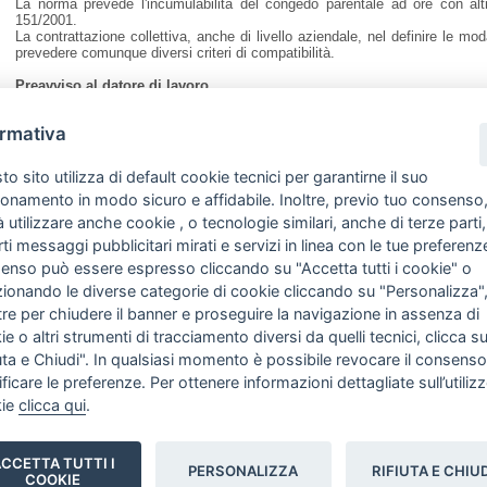
La norma prevede l'incumulabilità del congedo parentale ad ore con altri
151/2001.
La contrattazione collettiva, anche di livello aziendale, nel definire le mo
prevedere comunque diversi criteri di compatibilità.
Preavviso al datore di lavoro.
Salvi i casi di oggettiva impossibilità, il genitore è tenuto a preavvisare il 
definiti dal contratto e comunque, con un termine di preavviso non infe
ormativa
termine non inferiore a 5 giorni in caso di congedo parentale mensile o giorn
Contribuzione figurativa
o sito utilizza di default cookie tecnici per garantirne il suo
La fruizione del congedo parentale, anche di quello a ore, è coperta da cont
del bambino ovvero fino al 12° anno di ingresso del minore in caso di a
ionamento in modo sicuro e affidabile. Inoltre, previo tuo consenso
criteri.
 utilizzare anche cookie , o tecnologie similari, anche di terze parti,
rti messaggi pubblicitari mirati e servizi in linea con le tue preferenze
Congedo parentale e part time. DLgs n. 81/2015
Il decreto legislativo n. 81/2015 prevede una ulteriore novità. Il genitore inf
enso può essere espresso cliccando su "Accetta tutti i cookie" o
del congedo parentale di cui al decreto legislativo n. 151/2001, la trasform
zionando le diverse categorie di cookie cliccando su "Personalizza"
rapporto a tempo parziale, purché con una riduzione d'orario non superiore 
re per chiudere il banner e proseguire la navigazione in assenza di
Le lavoratrici madri e i lavoratori padri possono rivolgersi agli uffic
e o altri strumenti di tracciamento diversi da quelli tecnici, clicca s
consulenza e assistenza e per l'inoltro in via telematica a
iuta e Chiudi". In qualsiasi momento è possibile revocare il consenso
maternità/paternità e parentali e dei benefici per l'infanzia.
icare le preferenze. Per ottenere informazioni dettagliate sull’utiliz
kie
clicca qui
.
CCETTA TUTTI I
PERSONALIZZA
RIFIUTA E CHIU
COOKIE