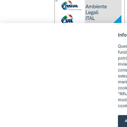
Inf
Quest
funz
potrà
invia
cons
sele
ment
cooki
"Rif
modif
coo
A