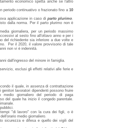
trattamento economico spetta anche se l'altro
 un periodo continuativo o frazionato fino a
10
trova applicazione in caso di
parto plurimo
.
isto dalla norma. Per il parto plurimo non è
e media giornaliera, per un periodo massimo
ccessivi al sesto fino all'ottavo anno e per i
uo del richiedente sia inferiore a due volte e
anno.
Per il 2020, il valore provvisorio di tale
anni non vi è indennità.
nni dall'ingresso del minore in famiglia.
vizio, esclusi gli effetti relativi alle ferie e
econdo il quale, in assenza di contrattazione
i genitori lavoratori dipendenti possono fruire
io medio giornaliero del periodo di paga
o del quale ha inizio il congedo parentale.
timanale.
pubblici.
tempi "di lavoro" con la cura dei figli, o è
dell'orario medio giornaliero.
o sicurezza e difesa e quello dei vigili del