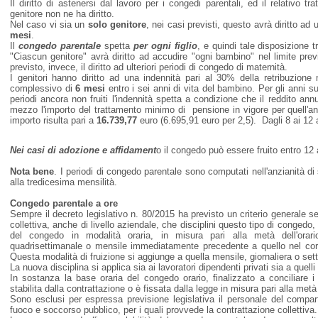
Il diritto di astenersi dal lavoro per i congedi parentali, ed il relativo 
genitore non ne ha diritto.
Nel caso vi sia un
solo genitore
, nei casi previsti, questo avrà diritto ad
mesi
.
Il
congedo parentale
spetta
per ogni figlio
, e quindi tale disposizione 
"Ciascun genitore" avrà diritto ad accudire "ogni bambino" nel limite prev
previsto, invece, il diritto ad ulteriori periodi di congedo di maternità.
I genitori hanno diritto ad una indennità pari al 30% della retribuzion
complessivo di
6 mesi
entro i sei anni di vita del bambino. Per gli anni su
periodi ancora non fruiti l'indennità spetta a condizione che il reddito ann
mezzo l'importo del trattamento minimo di pensione in vigore per quell'
importo risulta pari a
16.739,77
euro (6.695,91 euro per 2,5). Dagli 8 ai 12 
Nei casi di adozione e affidament
o il congedo può essere fruito entro 12 a
Nota bene
. I periodi di congedo parentale sono computati nell'anzianità di ser
alla tredicesima mensilità.
Congedo parentale a ore
Sempre il decreto legislativo n. 80/2015 ha previsto un criterio generale s
collettiva, anche di livello aziendale, che disciplini questo tipo di congedo, 
del congedo in modalità oraria, in misura pari alla metà dell'orar
quadrisettimanale o mensile immediatamente precedente a quello nel cors
Questa modalità di fruizione si aggiunge a quella mensile, giornaliera o set
La nuova disciplina si applica sia ai lavoratori dipendenti privati sia a quelli 
In sostanza la base oraria del congedo orario, finalizzato a conciliare i 
stabilita dalla contrattazione o è fissata dalla legge in misura pari alla metà 
Sono esclusi per espressa previsione legislativa il personale del compart
fuoco e soccorso pubblico, per i quali provvede la contrattazione collettiva.