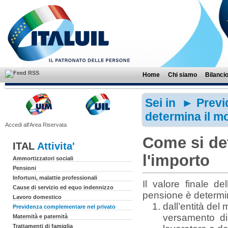
Home
Chi siamo
Bilanci
Sei in ►
Previ
determina il mo
Accedi all'Area Riservata
Come si det
ITAL
Attivita'
l'importo
Ammortizzatori sociali
Pensioni
Infortuni, malattie professionali
Il valore finale de
Cause di servizio ed equo indennizzo
pensione è determin
Lavoro domestico
dall’entità del
Previdenza complementare nel privato
versamento di 
Maternità e paternità
Trattamenti di famiglia