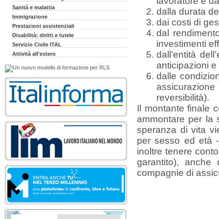
lavoratore e da
Sanità e malattia
dalla durata de
Immigrazione
dai costi di ge
Prestazioni assistenziali
dal rendimento
Disabilità: diritti e tutele
investimenti eff
Servizio Civile ITAL
dall’entità del
Attività all'estero
anticipazioni e r
dalle condizio
assicurazion
reversibilità).
Il montante finale 
ammontare per la s
speranza di vita vi
per sesso ed età -
inoltre tenere cont
garantito), anche 
compagnie di assicur