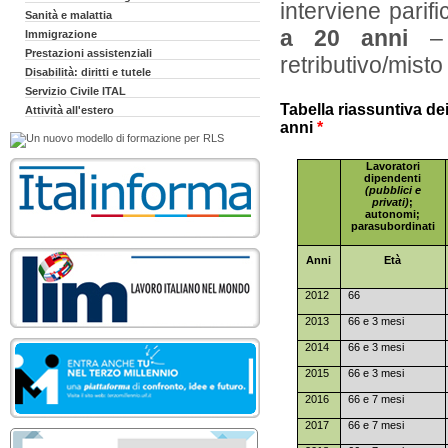
interviene parif
Sanità e malattia
a 20 anni
– f
Immigrazione
Prestazioni assistenziali
retributivo/misto
Disabilità: diritti e tutele
Servizio Civile ITAL
Tabella riassuntiva dei
Attività all'estero
anni
*
Lavoratori
dipendenti
(pubblici e
privati)
;
autonomi;
parasubordinati
Anni
Età
2012
66
2013
66 e 3 mesi
2014
66 e 3 mesi
2015
66 e 3 mesi
2016
66 e 7 mesi
2017
66 e 7 mesi