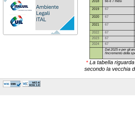
2018
66 e 7 mesi
2019
67
2020
67
2021
67
2022
67
2023
67
2024
67
Dal 2025 e per gli a
l’incremento della sp
*
La tabella riguarda
secondo la vecchia di