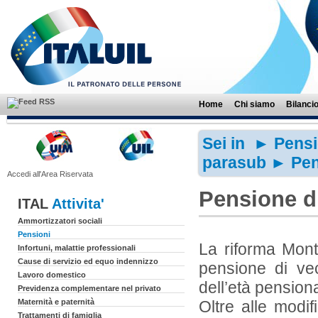
Home
Chi siamo
Bilanci
Sei in ►
Pensi
parasub
► Pens
Accedi all'Area Riservata
Pensione d
ITAL
Attivita'
Ammortizzatori sociali
Pensioni
La riforma Monti
Infortuni, malattie professionali
Cause di servizio ed equo indennizzo
pensione di vec
Lavoro domestico
dell’età pensiona
Previdenza complementare nel privato
Maternità e paternità
Oltre alle modifi
Trattamenti di famiglia