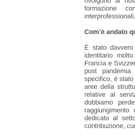
rivolgono ai nos
formazione co
interprofessionali
Com’è andato q
È stato davvero 
identitario molt
Francia e Svizze
post pandemia 
specifico, è stato
aree della strutt
relative al serv
dobbiamo perder
raggiungimento d
dedicato al sett
contribuzione, cu