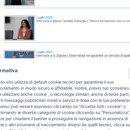
Luglio 2023
Intervista a Maria Candida Imburgia | "Senza formazione non si cr
Luglio 2023
Intervista a G.Zignani | Determinati nel garantire un servizio di qual
ormativa
o sito utilizza di default cookie tecnici per garantirne il suo
Giugno 2023
ionamento in modo sicuro e affidabile. Inoltre, previo tuo consenso
Intervista a Maria Candida Imburgia | Salute e sicurezza, formazion
 utilizzare anche cookie , o tecnologie similari, anche di terze parti,
rti messaggi pubblicitari mirati e servizi in linea con le tue preferenze
enso può essere espresso cliccando su "Accetta tutti i cookie" o
zionando le diverse categorie di cookie cliccando su "Personalizza"
re per chiudere il banner e proseguire la navigazione in assenza di
Giugno 2023
e o altri strumenti di tracciamento diversi da quelli tecnici, clicca s
Giuliano Zignani Presidente ITAL | Salute e sicurezza nei luoghi di 