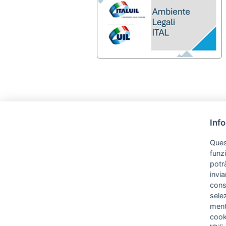
Inf
Quest
funz
potrà
invia
cons
sele
ment
cooki