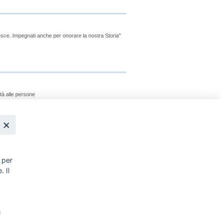
esce. Impegnati anche per onorare la nostra Storia"
ità alle persone
,
e agli operatori e assistenza alle persone
 per
. Il
,
u
lavoro: una sfida da affrontare insieme