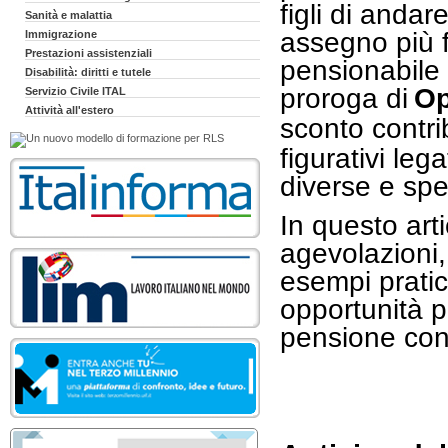
figli di anda
Sanità e malattia
assegno più f
Immigrazione
Prestazioni assistenziali
pensionabile 
Disabilità: diritti e tutele
proroga di
Op
Servizio Civile ITAL
Attività all'estero
sconto contrib
figurativi leg
diverse e sp
In questo art
agevolazioni
esempi pratici
opportunità po
pensione con