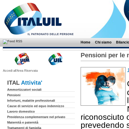
Home
Chi siamo
Bilanci
Pensioni per le m
Accedi all'Area Riservata
ITAL
Attivita'
Ammortizzatori sociali
Pensioni
Infortuni, malattie professionali
Cause di servizio ed equo indennizzo
Lavoro domestico
riconosciuto c
Previdenza complementare nel privato
Maternità e paternità
prevedendo s
Trattamenti di famiglia