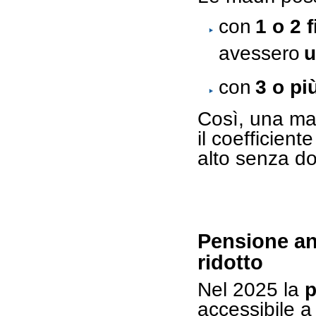
con
1 o 2 f
avessero
u
con
3 o più
Così, una mad
il coefficien
alto senza do
Pensione ant
ridotto
Nel 2025 la
p
accessibile a