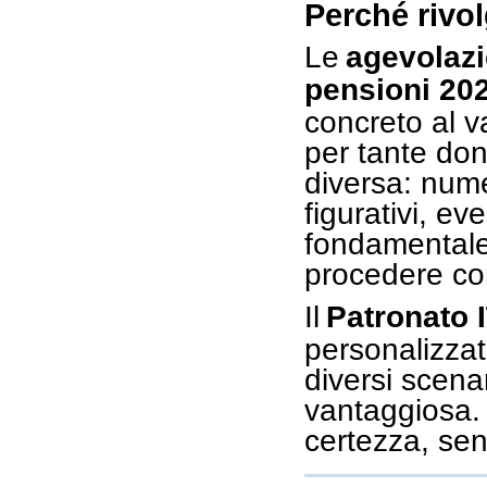
Perché rivol
Le
agevolazio
pensioni 20
concreto al v
per tante don
diversa: numer
figurativi, ev
fondamentale
procedere con
Il
Patronato 
personalizzata
diversi scenar
vantaggiosa. 
certezza, se