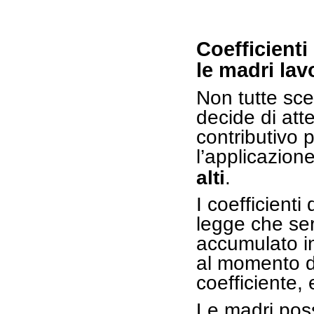
Coefficienti
le madri lavo
Non tutte sce
decide di att
contributivo 
l’applicazione
alti
.
I coefficienti
legge che ser
accumulato i
al momento de
coefficiente, 
Le madri pos