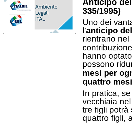
Anticipo del
335/1995)
Uno dei vanta
l’
anticipo de
rientrano nel
contribuzion
hanno optato 
possono ridur
mesi per ogn
quattro mes
In pratica, se
vecchiaia nel
tre figli potr
quattro figli,