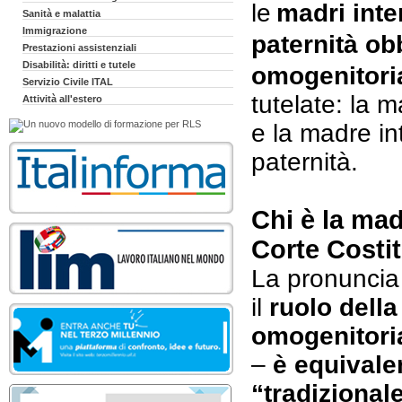
le
madri inte
Sanità e malattia
Immigrazione
paternità ob
Prestazioni assistenziali
Disabilità: diritti e tutele
omogenitoria
Servizio Civile ITAL
tutelate: la 
Attività all'estero
e la madre in
paternità.
Chi è la ma
Corte Costi
La pronuncia
il
ruolo dell
omogenitori
–
è equivale
“tradizional