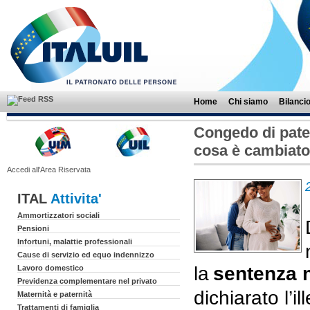
Home
Chi siamo
Bilanci
Congedo di pater
cosa è cambiato
Accedi all'Area Riservata
ITAL
Attivita'
Ammortizzatori sociali
Pensioni
Infortuni, malattie professionali
Cause di servizio ed equo indennizzo
la
sentenza n
Lavoro domestico
Previdenza complementare nel privato
dichiarato l’i
Maternità e paternità
Trattamenti di famiglia