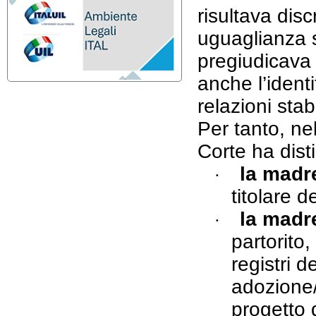
risultava disc
uguaglianza s
pregiudicava 
anche l’identi
relazioni stab
Per tanto, ne
Corte ha dist
la madr
·
titolare d
la madr
·
partorito
registri d
adozione/
progetto d