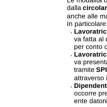
Le modalità o
dalla
circola
anche alle ma
In particolare
Lavoratric
va fatta al
per conto 
Lavoratric
va presenta
tramite
SPI
attraverso 
Dipendent
occorre pre
ente datore