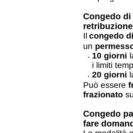
Congedo di p
retribuzione
Il
congedo di
un
permesso 
10 giorni
l
i limiti tem
20 giorni
l
Può essere
f
frazionato
su
Congedo par
fare doman