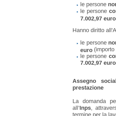
le persone
no
le persone
co
7.002,97 euro
Hanno diritto all
le persone
no
(importo
euro
le persone
co
7.002,97 euro
Assegno socia
prestazione
La domanda per
all’
Inps
, attraver
termine per la la