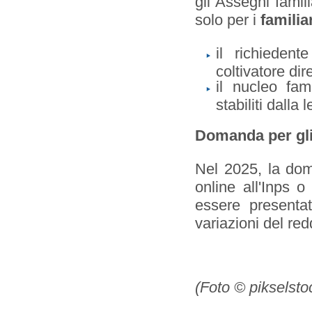
gli Assegni famili
solo per i
familiar
il richieden
coltivatore dire
il nucleo fam
stabiliti dalla 
Domanda per gl
Nel 2025, la dom
online all'Inps o
essere presenta
variazioni del re
(Foto © pikselsto