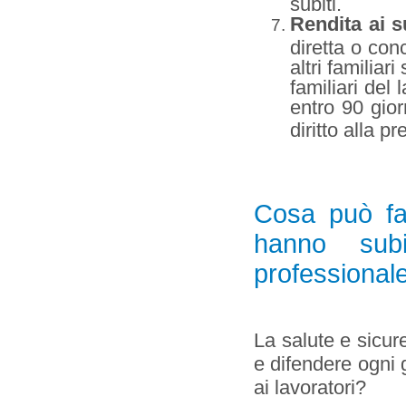
subiti.
Rendita ai s
diretta o conc
altri familiar
familiari del
entro 90 gio
diritto alla p
Cosa può far
hanno sub
professional
La salute e sicur
e difendere ogni g
ai lavoratori?