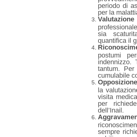
periodo di a
per la malatt
Valutazio
professionale
sia scaturi
quantifica il 
Riconoscime
postumi pe
indennizzo.
tantum. Per 
cumulabile co
Opposizione
la valutazion
visita medic
per richied
dell’Inail.
Aggravame
riconoscimen
sempre richi