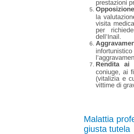
prestazioni pr
Opposizione
la valutazion
visita medic
per richied
dell’Inail.
Aggravamen
infortunist
l’aggravament
Rendita ai 
coniuge, ai fi
(vitalizia e 
vittime di gra
Malattia pro
giusta tutela