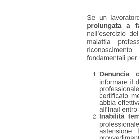
Se un lavorato
prolungata a fa
nell’esercizio de
malattia profes
riconoscimento
fondamentali per i
Denuncia de
informare il 
professional
certificato m
abbia effetti
all’Inail entr
Inabilità t
professionale
astensione 
provvediment