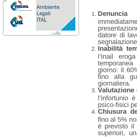
Denuncia de
immediatament
presentazione
datore di la
segnalazione
Inabilità t
l’Inail erog
temporanea a
giorno: il 60
fino alla gu
giornaliera.
Valutazione
l’infortunio
psico-fisici 
Chiusura del
fino al 5% no
è previsto i
superiori, u