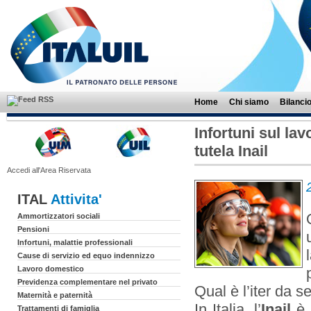
Home
Chi siamo
Bilanci
Infortuni sul lav
tutela Inail
Accedi all'Area Riservata
ITAL
Attivita'
Ammortizzatori sociali
Pensioni
Infortuni, malattie professionali
Cause di servizio ed equo indennizzo
Lavoro domestico
Previdenza complementare nel privato
Qual è l’iter da s
Maternità e paternità
In Italia, l’
Inail
è 
Trattamenti di famiglia