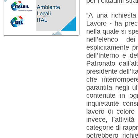
per i cittadini stra
“A una richiesta 
Lavoro - ha prec
nella quale si spe
nell’elenco de
esplicitamente pr
dell’Interno e de
Patronato dall’al
presidente dell’It
che interrompere
garantita negli u
contenute in og
inquietante cons
lavoro di coloro 
invece, l’attivi
categorie di rappr
potrebbero richi